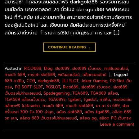
อย่ารอช้า ทดลองเล่นสล็อตฟรี darkgold88 รองรับการเล่น
บนมือถือ บริการตลอด 24 ชั่วโมง darkgold88 พบกับระบบ
ใหม่ ที่ทันสมัย เล่นง่ายมากขึ้น สามารถตอบโจทย์ความต้องการ
ของผู้เล่นมือใหม่ และ เซียนเกม สัมผัสประสบการณ์ครั้งใหม่
สมัครเข้าถึงง่าย ทำรายการใช้ได้ทุกบัญชีธนาคาร และ […]
CONTINUE READING
→
Posted in
RICO689
,
Blog
,
slot689
,
slot689 เว็บตรง
,
คาสิโนออนไลน์
,
ทางเข้า 689
,
ทางเข้า slot689
,
พนันออนไลน์
,
สล็อตออนไลน์
|
Tagged
689 คาสิโน
,
CQ9
,
darkgold88
,
JILI SLOT
,
Joker Gaming
,
PG Slot เว็บ
ตรง
,
PG SOFT SLOT
,
PGSLOT
,
Rico689
,
slot689 เว็บตรง
,
slot689
เว็บตรงไม่ผ่านเอเยนต์
,
Spadegaming
,
TGA689
,
TGA689 สล็อต
,
TGA689 สล็อตเว็บตรง
,
TGA689z
,
tgabet
,
tgaslot
,
คาสิโน
,
ทดลองเล่น
สล็อตฟรี ไม่ต้องฝาก
,
ทางเข้า 689
,
ทางเข้า slot689
,
บา คา ร่า 689
,
ฝาก
ครั้งแรก 300 รับ 100 ล่าสุด
,
สมัคร slot689
,
สมัคร tga689
,
สล็อต 689
วอ เลท
,
สล็อต 689 เว็บตรงไม่ผ่านเอเยนต์
,
สล็อต pg
,
สล็อต PG เว็บตรง
Leave a comment