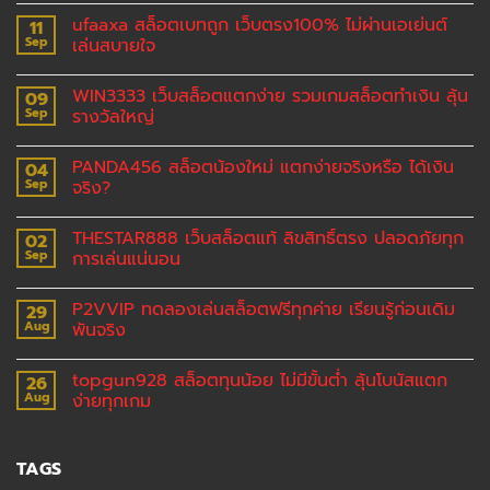
ufaaxa สล็อตเบทถูก เว็บตรง100% ไม่ผ่านเอเย่นต์
11
Sep
เล่นสบายใจ
WIN3333 เว็บสล็อตแตกง่าย รวมเกมสล็อตทำเงิน ลุ้น
09
Sep
รางวัลใหญ่
PANDA456 สล็อตน้องใหม่ แตกง่ายจริงหรือ ได้เงิน
04
Sep
จริง?
THESTAR888 เว็บสล็อตแท้ ลิขสิทธิ์ตรง ปลอดภัยทุก
02
Sep
การเล่นแน่นอน
P2VVIP ทดลองเล่นสล็อตฟรีทุกค่าย เรียนรู้ก่อนเดิม
29
Aug
พันจริง
topgun928 สล็อตทุนน้อย ไม่มีขั้นต่ำ ลุ้นโบนัสแตก
26
Aug
ง่ายทุกเกม
TAGS