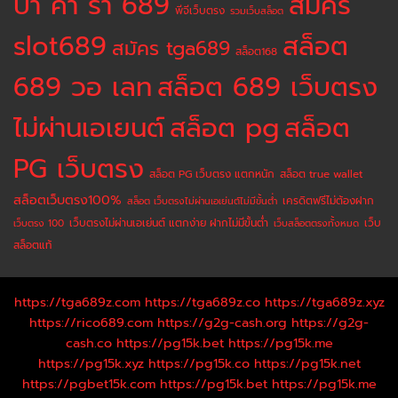
บา คา ร่า 689
สมัคร
พีจีเว็บตรง
รวมเว็บสล็อต
slot689
สล็อต
สมัคร tga689
สล็อต168
689 วอ เลท
สล็อต 689 เว็บตรง
ไม่ผ่านเอเยนต์
สล็อต pg
สล็อต
PG เว็บตรง
สล็อต PG เว็บตรง แตกหนัก
สล็อต true wallet
สล็อตเว็บตรง100%
เครดิตฟรีไม่ต้องฝาก
สล็อต เว็บตรงไม่ผ่านเอเย่นต์ไม่มีขั้นต่ำ
เว็บตรงไม่ผ่านเอเย่นต์ แตกง่าย ฝากไม่มีขั้นต่ำ
เว็บ
เว็บตรง 100
เว็บสล็อตตรงทั้งหมด
สล็อตแท้
https://tga689z.com
https://tga689z.co
https://tga689z.xyz
https://rico689.com
https://g2g-cash.org
https://g2g-
cash.co
https://pg15k.bet
https://pg15k.me
https://pg15k.xyz
https://pg15k.co
https://pg15k.net
https://pgbet15k.com
https://pg15k.bet
https://pg15k.me