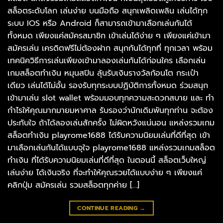
สล็อตระดับโลก เล่นง่าย บนมือถือ สนุกเพลิดเพลิน เล่นได้ทุก
ระบบ IOS หรือ Android ก็สามารถเข้ามาเลือกเล่นกันได้
ทั้งหมด เพียงแค่สมัครสมาชิก เข้าเล่นได้ง่าย ๆ เพียงแค่เข้ามา
สมัครเล่น เครดิตฟรีไม่ต้องฝาก สนุกกันได้ทุกที่ ทุกเวลา พร้อม
เทคนิควิธีการเล่นเพียงเข้ามาลองเล่นกันได้ก่อนใคร เลือกเล่น
เกมสล็อตทำเงิน หมุนสปิน ลุ้นรับเงินรางวัลก้อนโต กระเป๋า
เดียว เล่นได้ไม่อั้น รองรับทุกระบบปฏิบัติการทั้งหมด ร่วมสนุก
เข้ามาเล่น slot wallet พร้อมมอบทุกความสะดวกสบาย และ ทำ
กำไรให้คุณมากมายมหาศาล รับรองว่านักเดิมพันทุกท่าน จะต้อง
ประทับใจ ถ้าได้ลองเล่นสักครั้ง ไม่ผิดหวังแน่นอน แหล่งรวมเกม
สล็อตทำเงิน playrome1688 ได้รับความนิยมเล่นที่ดีที่สุด เข้า
มาเลือกเล่นกันได้แบบจุใจ playrome1688 แหล่งรวมเกมสล็อต
ทำเงิน ที่ได้รับความนิยมเล่นที่ดีที่สุด ในตอนนี้ สล็อตเว็บใหญ่
เล่นง่าย ได้เงินจริง ที่จะทำให้คุณรวยได้แบบง่าย ๆ เพียงแค่
คลิกปุ่ม สมัครเล่น รวมสล็อตทุกค่าย […]
CONTINUE READING
→