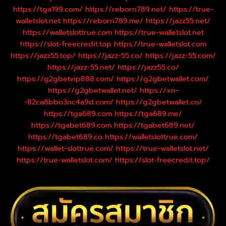
https://tga199.com/
https://reborn789.net/
https://true-
walletslot.net
https://reborn789.me/
https://jazz55.net/
https://walletslottrue.com
https://true-walletslot.net
https://slot-freecredit.top
https://true-walletslot.com
https://jazz55.top/
https://jazz-55.co/
https://jazz-55.com/
https://jazz-55.net/
https://jazz55.co/
https://g2gbetvip888.com/
https://g2gbetwallet.com/
https://g2gbetwallet.net/
https://xn-
-82ca8bbo3nc4a9d.com/
https://g2gbetwallet.co/
https://tga689.com
https://tga689.me/
https://tgabet689.com
https://tgabet689.net/
https://tgabet689.co
https://walletslottrue.com/
https://wallet-slottrue.com/
https://true-walletslot.net/
https://true-walletslot.com/
https://slot-freecredit.top/
HOME
สมัครสมาชิก
ทางเข้าเล่น
เครดิตฟรี
โปรโมชั่น
Copyright 2026 ©
Rico689.com Powered by Tga689.com