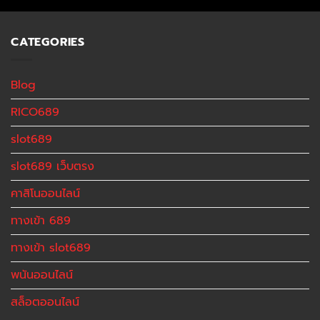
CATEGORIES
Blog
RICO689
slot689
slot689 เว็บตรง
คาสิโนออนไลน์
ทางเข้า 689
ทางเข้า slot689
พนันออนไลน์
สล็อตออนไลน์