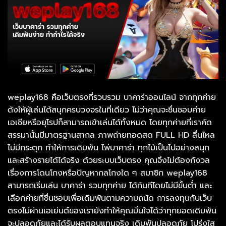
weplay168 คือเว็บตรงที่รวบรวม บาคาร่าออนไลน์ จากทุกค่าย
ดังให้ผู้เล่นได้สนุกครบวงจรในที่เดียว ไม่ว่าคุณจะชื่นชอบค่าย
เอเชียหรือยุโรปก็สามารถเข้าเล่นได้ทั้งหมด โดยทุกค่ายที่เราคัด
สรรมานั้นมีมาตรฐานสากล ภาพถ่ายทอดสด FULL HD ลื่นไหล
ไม่มีกระตุก ทำให้การเดิมพัน ไพ่บาคาร่า ทุกไม้เป็นไปอย่างสนุก
และสร้างรายได้ได้จริง ด้วยระบบเว็บตรง คุณจึงไม่ต้องกังวล
เรื่องการโดนโกงหรือปัญหากลโกงใด ๆ สมาชิก weplay168
สามารถเริ่มเล่น บาคาร่า รวมทุกค่าย ได้ทันทีโดยไม่มีขั้นต่ำ และ
เลือกค่ายที่ชื่นชอบเพื่อเดิมพันตามความถนัด การลงทุนกับเว็บ
ตรงไม่ผ่านเอเย่นต์ของเรายังทำให้คุณมั่นใจได้ว่าทุกยอดเดิมพัน
จะปลอดภัยและได้รับผลตอบแทนจริง เดิมพันปลอดภัย โปร่งใส