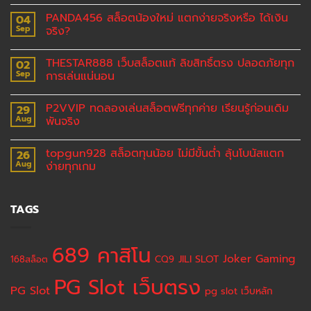
PANDA456 สล็อตน้องใหม่ แตกง่ายจริงหรือ ได้เงิน
04
Sep
จริง?
THESTAR888 เว็บสล็อตแท้ ลิขสิทธิ์ตรง ปลอดภัยทุก
02
Sep
การเล่นแน่นอน
P2VVIP ทดลองเล่นสล็อตฟรีทุกค่าย เรียนรู้ก่อนเดิม
29
Aug
พันจริง
topgun928 สล็อตทุนน้อย ไม่มีขั้นต่ำ ลุ้นโบนัสแตก
26
Aug
ง่ายทุกเกม
TAGS
689 คาสิโน
Joker Gaming
JILI SLOT
168สล็อต
CQ9
PG Slot เว็บตรง
PG Slot
pg slot เว็บหลัก