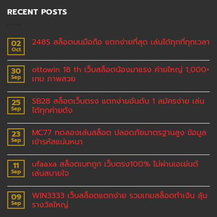
RECENT POSTS
248S สล็อตบนมือถือ แตกง่ายที่สุด เล่นได้ทุกที่ทุกเวลา
02
Oct
ottowin 18 th เว็บสล็อตน้องมาแรง ค่ายใหญ่ 1,000+
30
Sep
เกม ภาพสวย
SB28 สล็อตเว็บตรง แตกง่ายอันดับ 1 สมัครง่าย เล่น
25
Sep
ได้ทุกค่ายดัง
MC77 ทดลองเล่นสล็อต ปลอดภัยมาตรฐานสูง ข้อมูล
23
Sep
เข้ารหัสแน่นหนา
ufaaxa สล็อตเบทถูก เว็บตรง100% ไม่ผ่านเอเย่นต์
11
Sep
เล่นสบายใจ
WIN3333 เว็บสล็อตแตกง่าย รวมเกมสล็อตทำเงิน ลุ้น
09
Sep
รางวัลใหญ่