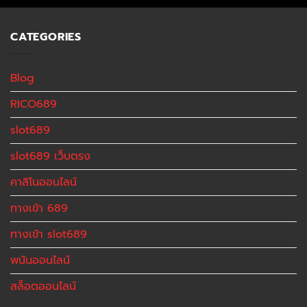
CATEGORIES
Blog
RICO689
slot689
slot689 เว็บตรง
คาสิโนออนไลน์
ทางเข้า 689
ทางเข้า slot689
พนันออนไลน์
สล็อตออนไลน์