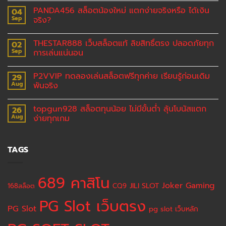
PANDA456 สล็อตน้องใหม่ แตกง่ายจริงหรือ ได้เงิน
04
Sep
จริง?
THESTAR888 เว็บสล็อตแท้ ลิขสิทธิ์ตรง ปลอดภัยทุก
02
Sep
การเล่นแน่นอน
P2VVIP ทดลองเล่นสล็อตฟรีทุกค่าย เรียนรู้ก่อนเดิม
29
Aug
พันจริง
topgun928 สล็อตทุนน้อย ไม่มีขั้นต่ำ ลุ้นโบนัสแตก
26
Aug
ง่ายทุกเกม
TAGS
689 คาสิโน
Joker Gaming
JILI SLOT
168สล็อต
CQ9
PG Slot เว็บตรง
PG Slot
pg slot เว็บหลัก