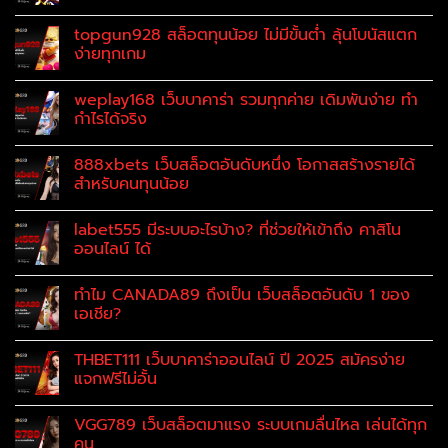
topgun928 สล็อตทุนน้อย ไม่มีขั้นต่ำ ลุ้นโบนัสแตก
ง่ายทุกเกม
weplay168 เว็บบาคาร่า รวมทุกค่าย เดิมพันง่าย ทำ
กำไรได้จริง
888xbets เว็บสล็อตอันดับหนึ่ง โอกาสสร้างรายได้
สำหรับคนทุนน้อย
labet555 มีระบบอะไรบ้าง? ที่ช่วยให้เข้าถึง คาสิโน
ออนไลน์ ได้
ทำไม CANADA89 ถึงเป็น เว็บสล็อตอันดับ 1 ของ
เอเชีย?
THBET111 เว็บบาคาร่าออนไลน์ ปี 2025 สมัครง่าย
แจกฟรีไม่อั้น
VGG789 เว็บสล็อตมาแรง ระบบเกมลื่นไหล เล่นได้ทุก
คน