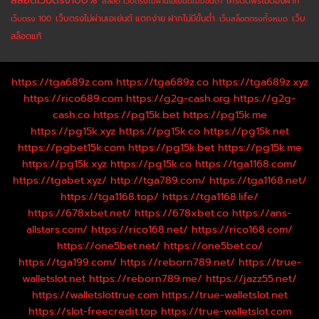
เครดิตฟรีไม่ต้องฝาก
สล็อต เว็บตรงไม่ผ่านเอเย่นต์ไม่มีขั้นต่ำ
เว็บตรงไม่ผ่านเอเย่นต์ แตกง่าย ฝากไม่มีขั้นต่ำ
เว็บ
เว็บตรง 100
เว็บสล็อตตรงทั้งหมด
สล็อตแท้
https://tga689z.com
https://tga689z.co
https://tga689z.xyz
https://rico689.com
https://g2g-cash.org
https://g2g-
cash.co
https://pg15k.bet
https://pg15k.me
https://pg15k.xyz
https://pg15k.co
https://pg15k.net
https://pgbet15k.com
https://pg15k.bet
https://pg15k.me
https://pg15k.xyz
https://pg15k.co
https://tga1168.com/
https://tgabet.xyz/
http://tga789.com/
https://tga1168.net/
https://tga1168.top/
https://tga1168.life/
https://678xbet.net/
https://678xbet.co
https://ans-
allstars.com/
https://rico168.net/
https://rico168.com/
https://one5bet.net/
https://one5bet.co/
https://tga199.com/
https://reborn789.net/
https://true-
walletslot.net
https://reborn789.me/
https://jazz55.net/
https://walletslottrue.com
https://true-walletslot.net
https://slot-freecredit.top
https://true-walletslot.com