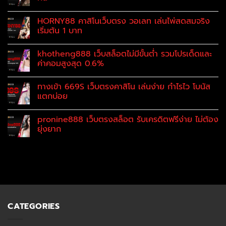
HORNY88 คาสิโนเว็บตรง วอเลท เล่นไพ่สดสมจริง
เริ่มต้น 1 บาท
khotheng888 เว็บสล็อตไม่มีขั้นต่ำ รวมโปรเด็ดและ
ค่าคอมสูงสุด 0.6%
ทางเข้า 669S เว็บตรงคาสิโน เล่นง่าย กำไรไว โบนัส
แตกบ่อย
pronine888 เว็บตรงสล็อต รับเครดิตฟรีง่าย ไม่ต้อง
ยุ่งยาก
CATEGORIES