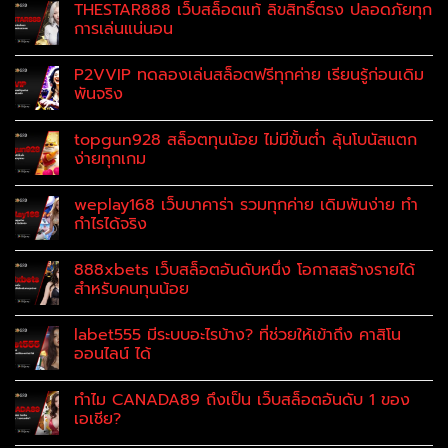
THESTAR888 เว็บสล็อตแท้ ลิขสิทธิ์ตรง ปลอดภัยทุก
การเล่นแน่นอน
P2VVIP ทดลองเล่นสล็อตฟรีทุกค่าย เรียนรู้ก่อนเดิม
พันจริง
topgun928 สล็อตทุนน้อย ไม่มีขั้นต่ำ ลุ้นโบนัสแตก
ง่ายทุกเกม
weplay168 เว็บบาคาร่า รวมทุกค่าย เดิมพันง่าย ทำ
กำไรได้จริง
888xbets เว็บสล็อตอันดับหนึ่ง โอกาสสร้างรายได้
สำหรับคนทุนน้อย
labet555 มีระบบอะไรบ้าง? ที่ช่วยให้เข้าถึง คาสิโน
ออนไลน์ ได้
ทำไม CANADA89 ถึงเป็น เว็บสล็อตอันดับ 1 ของ
เอเชีย?