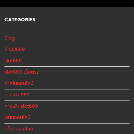
CATEGORIES
Blog
RICO689
slot689
slot689 เว็บตรง
คาสิโนออนไลน์
ทางเข้า 689
ทางเข้า slot689
พนันออนไลน์
สล็อตออนไลน์