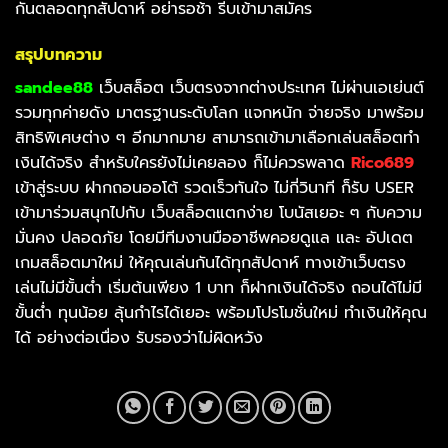
กันตลอดทุกสัปดาห์ อย่ารอช้า รีบเข้ามาสมัคร
สรุปบทความ
sandee88
เว็บสล็อต เว็บตรงจากต่างประเทศ ไม่ผ่านเอเย่นต์
รวมทุกค่ายดัง มาตรฐานระดับโลก แจกหนัก จ่ายจริง มาพร้อม
สิทธิพิเศษต่าง ๆ อีกมากมาย สามารถเข้ามาเลือกเล่นสล็อตทำ
เงินได้จริง สำหรับใครยังไม่เคยลอง ก็ไม่ควรพลาด
Rico689
เข้าสู่ระบบ ฝากถอนออโต้ รวดเร็วทันใจ ไม่กี่วินาที ก็รับ USER
เข้ามาร่วมสนุกไปกับ เว็บสล็อตแตกง่าย โบนัสเยอะ ๆ กับความ
มั่นคง ปลอดภัย โดยมีทีมงานมืออาชีพคอยดูแล และ อัปเดต
เกมสล็อตมาใหม่ ให้คุณเล่นกันได้ทุกสัปดาห์ ทางเข้าเว็บตรง
เล่นไม่มีขั้นต่ำ เริ่มต้นเพียง 1 บาท ก็ฝากเงินได้จริง ถอนได้ไม่มี
ขั้นต่ำ ทุนน้อย ลุ้นกำไรได้เยอะ พร้อมโปรโมชั่นใหม่ ทำเงินให้คุณ
ได้ อย่างต่อเนื่อง รับรองว่าไม่ผิดหวัง