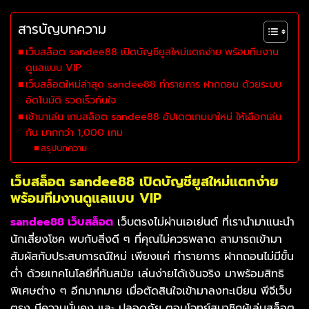
สารบัญบทความ
เว็บสล็อต sandee88 เปิดบัญชียูสใหม่แตกง่าย พร้อมทีมงาน
ดูแลแบบ VIP
เว็บสล็อตใหม่ล่าสุด sandee88 ทำรายการ ฝากถอน ด้วยระบบ
อัตโนมัติ รวดเร็วทันใจ
เข้ามาเล่น เกมสล็อต sandee88 อัปเดตเกมมาใหม่ ให้เลือกเล่น
กัน มากกว่า 1,000 เกม
สรุปบทความ
เว็บสล็อต sandee88 เปิดบัญชียูสใหม่แตกง่าย
พร้อมทีมงานดูแลแบบ VIP
sandee88 เว็บสล็อต
เว็บตรงไม่ผ่านเอเย่นต์ ที่เรานำมาแนะนำ
นักเสี่ยงโชค พบกับสิ่งดี ๆ ที่คุณไม่ควรพลาด สามารถเข้ามา
สัมผัสกับประสบการณ์ใหม่ เพียงแค่ ทำรายการ ฝากถอนไม่มีขั้น
ต่ำ ด้วยเทคโนโลยีที่ทันสมัย เล่นง่ายได้เงินจริง มาพร้อมสิทธิ
พิเศษต่าง ๆ อีกมากมาย เมื่อตัดสินใจเข้ามาลงทะเบียน พีจีเว็บ
ตรง มีความมั่นคง และ ปลอดภัย ตอบโจทย์สมาชิกผู้เล่นสล็อต