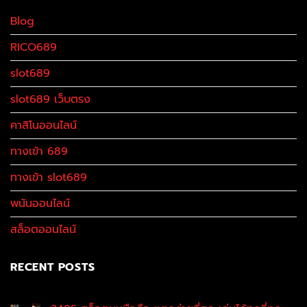
Blog
RICO689
slot689
slot689 เว็บตรง
คาสิโนออนไลน์
ทางเข้า 689
ทางเข้า slot689
พนันออนไลน์
สล็อตออนไลน์
RECENT POSTS