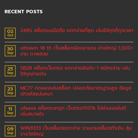
RECENT POSTS
248S สล็อตบนมือถือ แตกง่ายที่สุด เล่นได้ทุกที่ทุกเวลา
02
Oct
ottowin 18 th เว็บสล็อตน้องมาแรง ค่ายใหญ่ 1,000+
30
Sep
เกม ภาพสวย
SB28 สล็อตเว็บตรง แตกง่ายอันดับ 1 สมัครง่าย เล่น
25
Sep
ได้ทุกค่ายดัง
MC77 ทดลองเล่นสล็อต ปลอดภัยมาตรฐานสูง ข้อมูล
23
Sep
เข้ารหัสแน่นหนา
ufaaxa สล็อตเบทถูก เว็บตรง100% ไม่ผ่านเอเย่นต์
11
Sep
เล่นสบายใจ
WIN3333 เว็บสล็อตแตกง่าย รวมเกมสล็อตทำเงิน ลุ้น
09
Sep
รางวัลใหญ่