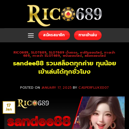
Skip
to
content
สมัครสมาชิก
ทางเข้าเล่น
RICO689
,
SLOT689
,
SLOT689 เว็บตรง
,
คาสิโนออนไลน์
,
ทางเข้า
689
,
ทางเข้า SLOT689
,
พนันออนไลน์
,
สล็อตออนไลน์
sandee88 รวมสล็อตทุกค่าย ทุนน้อย
เข้าเล่นได้ทุกชั่วโมง
POSTED ON
JANUARY 17, 2025
BY
CASPERFLUKE007
17
Jan