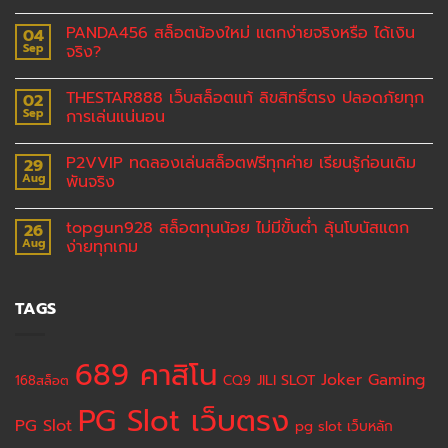
PANDA456 สล็อตน้องใหม่ แตกง่ายจริงหรือ ได้เงิน
04
Sep
จริง?
THESTAR888 เว็บสล็อตแท้ ลิขสิทธิ์ตรง ปลอดภัยทุก
02
Sep
การเล่นแน่นอน
P2VVIP ทดลองเล่นสล็อตฟรีทุกค่าย เรียนรู้ก่อนเดิม
29
Aug
พันจริง
topgun928 สล็อตทุนน้อย ไม่มีขั้นต่ำ ลุ้นโบนัสแตก
26
Aug
ง่ายทุกเกม
TAGS
689 คาสิโน
Joker Gaming
JILI SLOT
168สล็อต
CQ9
PG Slot เว็บตรง
PG Slot
pg slot เว็บหลัก