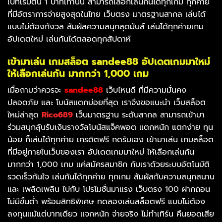
เบทเริ่มต้น 1 บาทเท่านั้น สามารถเลือกเล่นกันได้ทุกเกม ทุกค่าย
ที่มีอัตราการจ่ายสูงสุดในไทย เว็บตรง มาตรฐานสากล เล่นได้
แบบไม่ต้องกังวล สัมผัสความสนุกสุดมันส์ เล่นได้ทุกค่ายเกม
อัปเดตใหม่ เล่นกันได้ตลอดทุกสัปดาห์
เข้ามาเล่น เกมสล็อต sandee88 อัปเดตเกมมาใหม่
ให้เลือกเล่นกัน มากกว่า 1,000 เกม
เมื่อถามว่าควรจะ
sandee88
เว็บไหนดี ที่มีความมั่นคง
ปลอดภัย และ โบนัสแตกบ่อยที่สุด เราจึงขอแนะนำ เว็บสล็อต
ใหม่ล่าสุด
Rico689
เว็บมาตรฐาน ระดับสากล สามารถเข้ามา
ร่วมสนุกลุ้นรับเงินรางวัลโบนัสแจ็คพอต แตกหนัก แตกง่าย ทุน
น้อย ก็เล่นได้ทุกค่าย เครดิตฟรี กดรับเอง เข้ามาเล่น เกมสล็อต
ที่มีอยู่ภายในเว็บของเรา อัปเดตเกมมาใหม่ ให้เลือกเล่นกัน
มากกว่า 1,000 เกม แค่สมัครสมาชิก กับเราด้วยระบบอัตโนมัติ
รวดเร็วทันใจ เล่นกันได้ทุกค่าย ทุกเกม สัมผัสกับความสนุกสนาน
และ เพลิดเพลิน ไปกับ โปรโมชั่นมาแรง เว็บตรง 100 ฝากถอน
ไม่มีขั้นต่ำ พร้อมสิทธิพิเศษ ทดลองเล่นสล็อตฟรี แบบไม่ต้อง
ลงทุนแม้แต่บาทเดียว แจกหนัก จ่ายจริง ไม่ทำเทิร์น คืนยอดเสีย