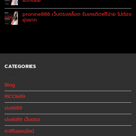
แตกบ่อย
pronine888 เว็บตรงสล็อต รับเครดิตฟรีง่าย ไม่ต้อง
ยุ่งยาก
CATEGORIES
Blog
RICO689
slot689
slot689 เว็บตรง
คาสิโนออนไลน์