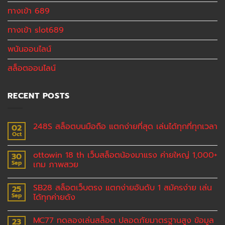
ทางเข้า 689
ทางเข้า slot689
พนันออนไลน์
สล็อตออนไลน์
RECENT POSTS
248S สล็อตบนมือถือ แตกง่ายที่สุด เล่นได้ทุกที่ทุกเวลา
02
Oct
ottowin 18 th เว็บสล็อตน้องมาแรง ค่ายใหญ่ 1,000+
30
Sep
เกม ภาพสวย
SB28 สล็อตเว็บตรง แตกง่ายอันดับ 1 สมัครง่าย เล่น
25
Sep
ได้ทุกค่ายดัง
MC77 ทดลองเล่นสล็อต ปลอดภัยมาตรฐานสูง ข้อมูล
23