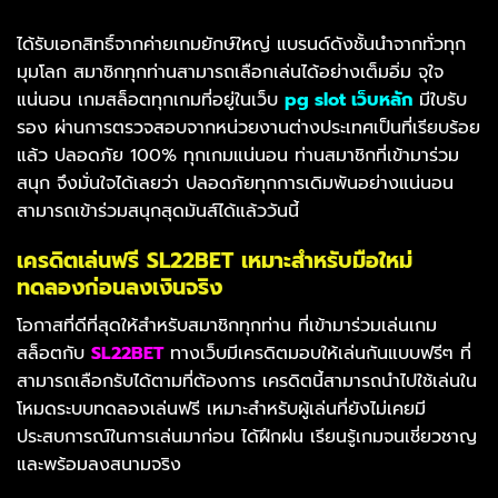
ได้รับเอกสิทธิ์จากค่ายเกมยักษ์ใหญ่ แบรนด์ดังชั้นนำจากทั่วทุก
มุมโลก สมาชิกทุกท่านสามารถเลือกเล่นได้อย่างเต็มอิ่ม จุใจ
แน่นอน เกมสล็อตทุกเกมที่อยู่ในเว็บ
pg slot เว็บหลัก
มีใบรับ
รอง ผ่านการตรวจสอบจากหน่วยงานต่างประเทศเป็นที่เรียบร้อย
แล้ว ปลอดภัย 100% ทุกเกมแน่นอน ท่านสมาชิกที่เข้ามาร่วม
สนุก จึงมั่นใจได้เลยว่า ปลอดภัยทุกการเดิมพันอย่างแน่นอน
สามารถเข้าร่วมสนุกสุดมันส์ได้แล้ววันนี้
เครดิตเล่นฟรี SL22BET เหมาะสำหรับมือใหม่
ทดลองก่อนลงเงินจริง
โอกาสที่ดีที่สุดให้สำหรับสมาชิกทุกท่าน ที่เข้ามาร่วมเล่นเกม
สล็อตกับ
SL22BET
ทางเว็บมีเครดิตมอบให้เล่นกันแบบฟรีๆ ที่
สามารถเลือกรับได้ตามที่ต้องการ เครดิตนี้สามารถนำไปใช้เล่นใน
โหมดระบบทดลองเล่นฟรี เหมาะสำหรับผู้เล่นที่ยังไม่เคยมี
ประสบการณ์ในการเล่นมาก่อน ได้ฝึกฝน เรียนรู้เกมจนเชี่ยวชาญ
และพร้อมลงสนามจริง