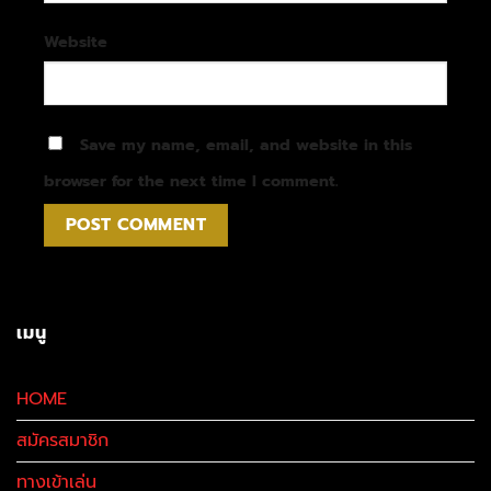
Website
Save my name, email, and website in this
browser for the next time I comment.
เมนู
HOME
สมัครสมาชิก
ทางเข้าเล่น