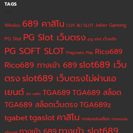
TAGS
689 คาสิโน
Joker Gaming
JILI SLOT
168สล็อต
CQ9
PG Slot เว็บตรง
PG Slot
pg slot เว็บหลัก
PG SOFT SLOT
Rico689
Pragmatic Play
slot689 เว็บ
Rico689 ทางเข้า 689
ตรง
slot689 เว็บตรงไม่ผ่านเอ
เยนต์
TGA689
TGA689 สล็อต
slot wallet
TGA689 สล็อตเว็บตรง
TGA689z
คาสิโน
tgaslot
tgabet
ทดลองเล่นสล็อต
ทดลองเล่น
ทางเข้า slot689
ทางเข้า 689
สล็อตฟรี