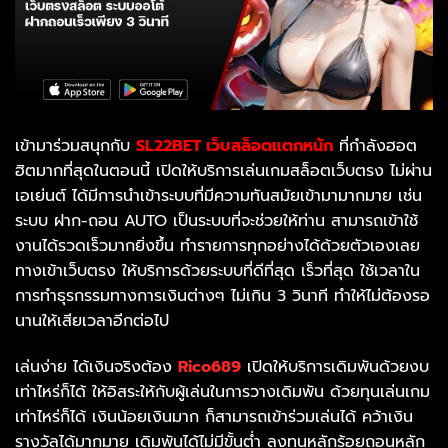
เข้ามาร่วมสนุกกับ
SL22BET เว็บสล็อตแตกหนัก
ที่กำลังฮอต
ฮิตมากที่สุดในตอนนี้ เปิดให้บริการเล่นเกมสล็อตเว็บตรง ไม่ผ่าน
เอเย่นต์ ได้มีการนำเข้าระบบที่มีความทันสมัยเข้ามามากมาย เช่น
ระบบ ฝาก-ถอน AUTO เป็นระบบที่จะช่วยให้ท่าน สามารถเข้าใช้
งานได้รวดเร็วมากยิ่งขึ้น ทำรายการทุกอย่างได้ด้วยตัวเองเลย
ทางเข้าเว็บตรง ให้บริการด้วยระบบที่ดีที่สุด เร็วที่สุด ใช้เวลาใน
การทำธุรกรรมทางการเงินต่างๆ ไม่เกิน 3 วินาที ทำให้ไม่ต้องรอ
นานให้เสียเวลาอีกต่อไป
เล่นง่าย ได้เงินจริงต้อง
Rico689
เปิดให้บริการเดิมพันด้วยงบ
เท่าไหร่ก็ได้ ให้อิสระให้กับผู้เล่นในการวางเดิมพัน ด้วยทุนเล่นเกม
เท่าไหร่ก็ได้ เงินน้อยเงินมาก ก็สามารถเข้าร่วมเล่นได้ คว้าเงิน
รางวัลได้มากมาย เดิมพันได้ไม่มีขั้นต่ำ ลงทุนหลักร้อยถอนหลัก