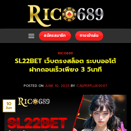
Skip
to
content
สมัครสมาชิก
ทางเข้าเล่น
RICO689
SL22BET เว็บตรงสล็อต ระบบออโต้
ฝากถอนเร็วเพียง 3 วินาที
POSTED ON
JUNE 10, 2025
BY
CASPERFLUKE007
10
Jun