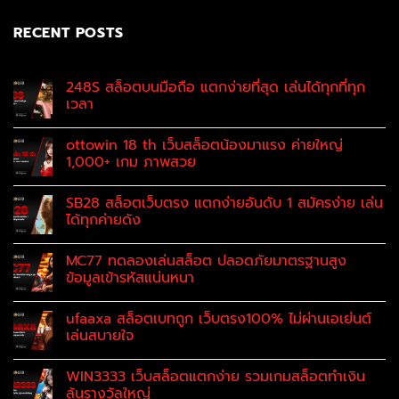
RECENT POSTS
248S สล็อตบนมือถือ แตกง่ายที่สุด เล่นได้ทุกที่ทุก
เวลา
ottowin 18 th เว็บสล็อตน้องมาแรง ค่ายใหญ่
1,000+ เกม ภาพสวย
SB28 สล็อตเว็บตรง แตกง่ายอันดับ 1 สมัครง่าย เล่น
ได้ทุกค่ายดัง
MC77 ทดลองเล่นสล็อต ปลอดภัยมาตรฐานสูง
ข้อมูลเข้ารหัสแน่นหนา
ufaaxa สล็อตเบทถูก เว็บตรง100% ไม่ผ่านเอเย่นต์
เล่นสบายใจ
WIN3333 เว็บสล็อตแตกง่าย รวมเกมสล็อตทำเงิน
ลุ้นรางวัลใหญ่