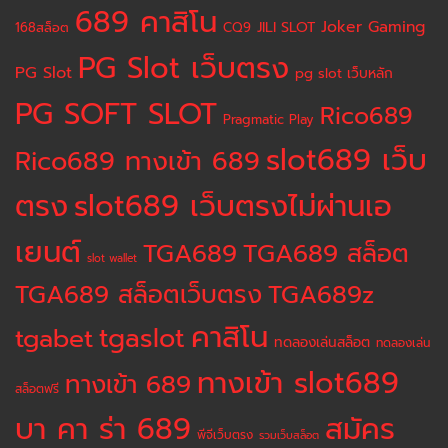
689 คาสิโน
Joker Gaming
JILI SLOT
168สล็อต
CQ9
PG Slot เว็บตรง
PG Slot
pg slot เว็บหลัก
PG SOFT SLOT
Rico689
Pragmatic Play
slot689 เว็บ
Rico689 ทางเข้า 689
ตรง
slot689 เว็บตรงไม่ผ่านเอ
เยนต์
TGA689
TGA689 สล็อต
slot wallet
TGA689 สล็อตเว็บตรง
TGA689z
คาสิโน
tgaslot
tgabet
ทดลองเล่นสล็อต
ทดลองเล่น
ทางเข้า slot689
ทางเข้า 689
สล็อตฟรี
บา คา ร่า 689
สมัคร
พีจีเว็บตรง
รวมเว็บสล็อต