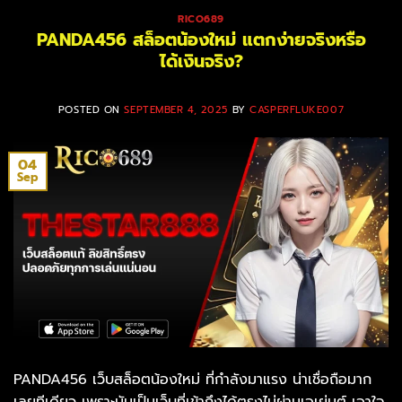
RICO689
PANDA456 สล็อตน้องใหม่ แตกง่ายจริงหรือ
ได้เงินจริง?
POSTED ON
SEPTEMBER 4, 2025
BY
CASPERFLUKE007
04
Sep
PANDA456 เว็บสล็อตน้องใหม่ ที่กำลังมาแรง น่าเชื่อถือมาก