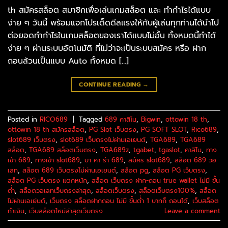
th สมัครสล็อต สมาชิกเพื่อเล่นเกมสล็อต และ ทำกำไรได้แบบ
ง่าย ๆ วันนี้ พร้อมแจกโปรเด็ดดีลแรงให้กับผู้เล่นทุกท่านได้นำไป
ต่อยอดทำกำไรในเกมสล็อตของเราได้แบบไม่อั้น ทั้งหมดนี้ทำได้
ง่าย ๆ ผ่านระบบอัตโนมัติ ที่ไม่ว่าจะเป็นระบบสมัคร หรือ ฝาก
ถอนล้วนเป็นแบบ Auto ทั้งหมด […]
CONTINUE READING
→
Posted in
RICO689
|
Tagged
689 คาสิโน
,
Bigwin
,
ottowin 18 th
,
ottowin 18 th สมัครสล็อต
,
PG Slot เว็บตรง
,
PG SOFT SLOT
,
Rico689
,
slot689 เว็บตรง
,
slot689 เว็บตรงไม่ผ่านเอเยนต์
,
TGA689
,
TGA689
สล็อต
,
TGA689 สล็อตเว็บตรง
,
TGA689z
,
tgabet
,
tgaslot
,
คาสิโน
,
ทาง
เข้า 689
,
ทางเข้า slot689
,
บา คา ร่า 689
,
สมัคร slot689
,
สล็อต 689 วอ
เลท
,
สล็อต 689 เว็บตรงไม่ผ่านเอเยนต์
,
สล็อต pg
,
สล็อต PG เว็บตรง
,
สล็อต PG เว็บตรง แตกหนัก
,
สล็อต เว็บตรง ฝาก-ถอน true wallet ไม่มี ขั้น
ต่ำ
,
สล็อตวอเลทเว็บตรงล่าสุด
,
สล็อตเว็บตรง
,
สล็อตเว็บตรง100%
,
สล็อต
ไม่ผ่านเอเย่นต์
,
เว็บตรง สล็อตฝากถอน ไม่มี ขั้นต่ำ 1 บาทก็ ถอนได้
,
เว็บสล็อต
ทำเงิน
,
เว็บสล็อตใหม่ล่าสุดเว็บตรง
Leave a comment