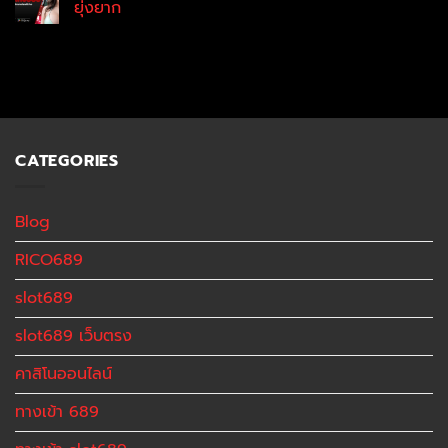
ยุ่งยาก
CATEGORIES
Blog
RICO689
slot689
slot689 เว็บตรง
คาสิโนออนไลน์
ทางเข้า 689