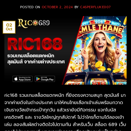
POSTED ON
OCTOBER 2, 2024
BY
CASPERFLUKE007
02
Oct
ric168 รวมเกมสล็อตแตกหนัก ที่ยิงตรงความสนุก สุดมันส์ มา
จากค่ายดังในต่างประเทศ มาให้คนไทยเลือกเข้าเล่นพร้อมกวาด
เงินรางวัลเข้ากระเป๋าทุกวัน แล้วเรายังมีกิจกรรม แจกโบนัส
เครดิตฟรี และ รางวัลใหญ่ทุกสัปดาห์ ไม่ว่าใครก็ตามได้ลองเข้า
เล่น ลองสัมผัสต่างติดใจไปตามกัน สำหรับเว็บ สล็อต 689 เว็บ