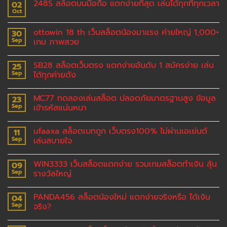
248S สล็อตบนมือถือ แตกง่ายที่สุด เล่นได้ทุกที่ทุกเวลา
02
Oct
ottowin 18 th เว็บสล็อตน้องมาแรง ค่ายใหญ่ 1,000+
30
Sep
เกม ภาพสวย
SB28 สล็อตเว็บตรง แตกง่ายอันดับ 1 สมัครง่าย เล่น
25
Sep
ได้ทุกค่ายดัง
MC77 ทดลองเล่นสล็อต ปลอดภัยมาตรฐานสูง ข้อมูล
23
Sep
เข้ารหัสแน่นหนา
ufaaxa สล็อตเบทถูก เว็บตรง100% ไม่ผ่านเอเย่นต์
11
Sep
เล่นสบายใจ
WIN3333 เว็บสล็อตแตกง่าย รวมเกมสล็อตทำเงิน ลุ้น
09
Sep
รางวัลใหญ่
PANDA456 สล็อตน้องใหม่ แตกง่ายจริงหรือ ได้เงิน
04
Sep
จริง?