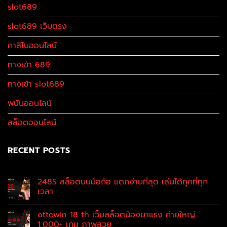
slot689
slot689 เว็บตรง
คาสิโนออนไลน์
ทางเข้า 689
ทางเข้า slot689
พนันออนไลน์
สล็อตออนไลน์
RECENT POSTS
248S สล็อตบนมือถือ แตกง่ายที่สุด เล่นได้ทุกที่ทุก
เวลา
ottowin 18 th เว็บสล็อตน้องมาแรง ค่ายใหญ่
1,000+ เกม ภาพสวย