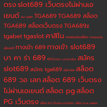
ตรง
slot689 เว็บตรงไม่ผ่านเอ
เยนต์
TGA689
TGA689 สล็อต
slot wallet
TGA689 สล็อตเว็บตรง
TGA689z
คาสิโน
tgaslot
tgabet
ทดลองเล่นสล็อต
ทดลองเล่น
ทางเข้า slot689
ทางเข้า 689
สล็อตฟรี
บา คา ร่า 689
สมัคร
พีจีเว็บตรง
รวมเว็บสล็อต
slot689
สล็อต
สมัคร tga689
สล็อต168
689 วอ เลท
สล็อต 689 เว็บตรง
ไม่ผ่านเอเยนต์
สล็อต pg
สล็อต
PG เว็บตรง
สล็อต PG เว็บตรง แตกหนัก
สล็อต true wallet