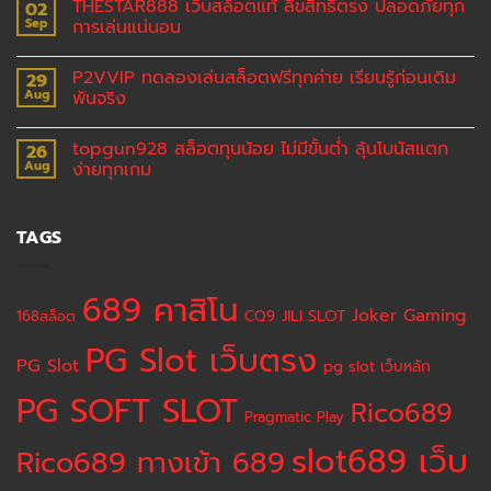
THESTAR888 เว็บสล็อตแท้ ลิขสิทธิ์ตรง ปลอดภัยทุก
02
Sep
การเล่นแน่นอน
P2VVIP ทดลองเล่นสล็อตฟรีทุกค่าย เรียนรู้ก่อนเดิม
29
Aug
พันจริง
topgun928 สล็อตทุนน้อย ไม่มีขั้นต่ำ ลุ้นโบนัสแตก
26
Aug
ง่ายทุกเกม
TAGS
689 คาสิโน
Joker Gaming
JILI SLOT
168สล็อต
CQ9
PG Slot เว็บตรง
PG Slot
pg slot เว็บหลัก
PG SOFT SLOT
Rico689
Pragmatic Play
slot689 เว็บ
Rico689 ทางเข้า 689