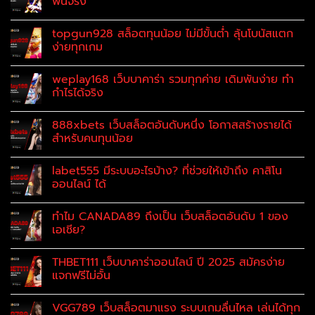
พันจริง
topgun928 สล็อตทุนน้อย ไม่มีขั้นต่ำ ลุ้นโบนัสแตก
ง่ายทุกเกม
weplay168 เว็บบาคาร่า รวมทุกค่าย เดิมพันง่าย ทำ
กำไรได้จริง
888xbets เว็บสล็อตอันดับหนึ่ง โอกาสสร้างรายได้
สำหรับคนทุนน้อย
labet555 มีระบบอะไรบ้าง? ที่ช่วยให้เข้าถึง คาสิโน
ออนไลน์ ได้
ทำไม CANADA89 ถึงเป็น เว็บสล็อตอันดับ 1 ของ
เอเชีย?
THBET111 เว็บบาคาร่าออนไลน์ ปี 2025 สมัครง่าย
แจกฟรีไม่อั้น
VGG789 เว็บสล็อตมาแรง ระบบเกมลื่นไหล เล่นได้ทุก