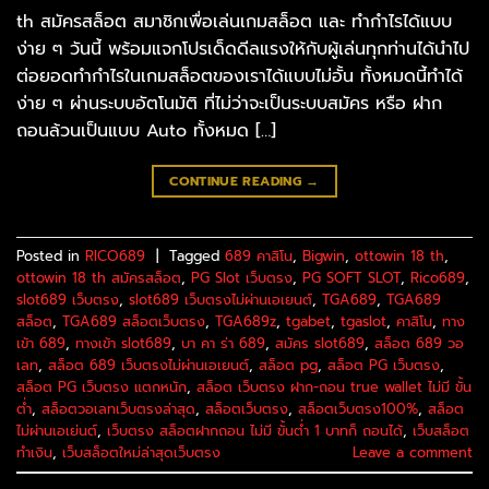
th สมัครสล็อต สมาชิกเพื่อเล่นเกมสล็อต และ ทำกำไรได้แบบ
ง่าย ๆ วันนี้ พร้อมแจกโปรเด็ดดีลแรงให้กับผู้เล่นทุกท่านได้นำไป
ต่อยอดทำกำไรในเกมสล็อตของเราได้แบบไม่อั้น ทั้งหมดนี้ทำได้
ง่าย ๆ ผ่านระบบอัตโนมัติ ที่ไม่ว่าจะเป็นระบบสมัคร หรือ ฝาก
ถอนล้วนเป็นแบบ Auto ทั้งหมด […]
CONTINUE READING
→
Posted in
RICO689
|
Tagged
689 คาสิโน
,
Bigwin
,
ottowin 18 th
,
ottowin 18 th สมัครสล็อต
,
PG Slot เว็บตรง
,
PG SOFT SLOT
,
Rico689
,
slot689 เว็บตรง
,
slot689 เว็บตรงไม่ผ่านเอเยนต์
,
TGA689
,
TGA689
สล็อต
,
TGA689 สล็อตเว็บตรง
,
TGA689z
,
tgabet
,
tgaslot
,
คาสิโน
,
ทาง
เข้า 689
,
ทางเข้า slot689
,
บา คา ร่า 689
,
สมัคร slot689
,
สล็อต 689 วอ
เลท
,
สล็อต 689 เว็บตรงไม่ผ่านเอเยนต์
,
สล็อต pg
,
สล็อต PG เว็บตรง
,
สล็อต PG เว็บตรง แตกหนัก
,
สล็อต เว็บตรง ฝาก-ถอน true wallet ไม่มี ขั้น
ต่ำ
,
สล็อตวอเลทเว็บตรงล่าสุด
,
สล็อตเว็บตรง
,
สล็อตเว็บตรง100%
,
สล็อต
ไม่ผ่านเอเย่นต์
,
เว็บตรง สล็อตฝากถอน ไม่มี ขั้นต่ำ 1 บาทก็ ถอนได้
,
เว็บสล็อต
ทำเงิน
,
เว็บสล็อตใหม่ล่าสุดเว็บตรง
Leave a comment