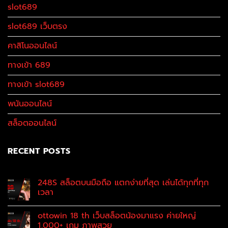
slot689
slot689 เว็บตรง
คาสิโนออนไลน์
ทางเข้า 689
ทางเข้า slot689
พนันออนไลน์
สล็อตออนไลน์
RECENT POSTS
248S สล็อตบนมือถือ แตกง่ายที่สุด เล่นได้ทุกที่ทุก
เวลา
ottowin 18 th เว็บสล็อตน้องมาแรง ค่ายใหญ่
1,000+ เกม ภาพสวย