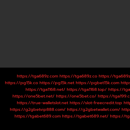
https://tga689z.com
https://tga689z.co
https://tga689z
https://pg15k.co
https://pg15k.net
https://pgbet15k.com
http
https://tga1168.net/
https://tga1168.top/
https://tga
https://one5bet.net/
https://one5bet.co/
https://tga199.
https://true-walletslot.net
https://slot-freecredit.top
htt
https://g2gbetvip888.com/
https://g2gbetwallet.com/
http
https://tgabet689.com
https://tgabet689.net/
https://t