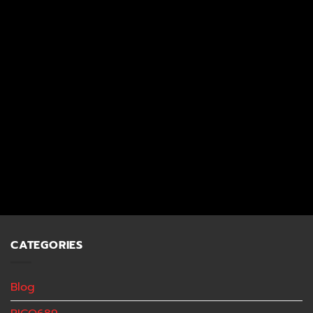
CATEGORIES
Blog