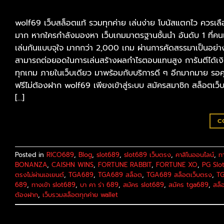
wolf69 เว็บสล็อตแท้ รวมทุกค่าย เล่นง่าย โบนัสแตกไว ควรเลือ
มาก หากใครกำลังมองหา เว็บเกมมาตรฐานชั้นนำ อันดับ 1 ที่คนเล
เล่นกันแบบจุใจ มากกว่า 2,000 เกม ผ่านการคัดสรรมาเป็นอย่างด
สามารถต่อยอดในการเล่นสร้างผลกำไรตอบแทนสูง การันตีได้เงิน
ทุกเกม ภายในเว็บเดียว มาพร้อมกับบริการดี ๆ อีกมากมาย รอคุ
ฟรีไม่ต้องฝาก wolf69 เพียงเข้าสู่ระบบ สมัครสมาชิก สล็อตเว็
[…]
C
Posted in
RICO689
,
Blog
,
slot689
,
slot689 เว็บตรง
,
คาสิโนออนไลน์
,
ท
BONANZA
,
CAISHN WINS
,
FORTUNE RABBIT
,
FORTUNE XO
,
PG Slot
ตรงไม่ผ่านเอเยนต์
,
TGA689
,
TGA689 สล็อต
,
TGA689 สล็อตเว็บตรง
,
T
689
,
ทางเข้า slot689
,
บา คา ร่า 689
,
สมัคร slot689
,
สมัคร tga689
,
สล็
ต้องฝาก
,
เว็บรวมสล็อตทุกค่าย wallet