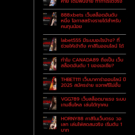
ค่าย เดิมพันง่าย ทำกำไรได้จริง
888xbets เว็บสล็อตอันดับ
หนึ่ง โอกาสสร้างรายได้สำหรับ
คนทุนน้อย
labet555 มีระบบอะไรบ้าง? ที่
ช่วยให้เข้าถึง คาสิโนออนไลน์ ได้
ทำไม CANADA89 ถึงเป็น เว็บ
สล็อตอันดับ 1 ของเอเชีย?
THBET111 เว็บบาคาร่าออนไลน์ ปี
2025 สมัครง่าย แจกฟรีไม่อั้น
VGG789 เว็บสล็อตมาแรง ระบบ
เกมลื่นไหล เล่นได้ทุกคน
HORNY88 คาสิโนเว็บตรง วอ
เลท เล่นไพ่สดสมจริง เริ่มต้น 1
บาท