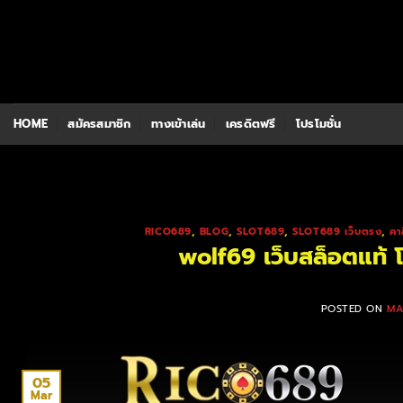
Skip
to
content
HOME
สมัครสมาชิก
ทางเข้าเล่น
เครดิตฟรี
โปรโมชั่น
RICO689
,
BLOG
,
SLOT689
,
SLOT689 เว็บตรง
,
คา
wolf69 เว็บสล็อตแท้ 
POSTED ON
MA
05
Mar