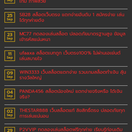
Sep
เกม ภาพสวย
SB28 สล็อตเว็บตรง แตกง่ายอันดับ 1 สมัครง่าย เล่น
25
Sep
ได้ทุกค่ายดัง
MC77 ทดลองเล่นสล็อต ปลอดภัยมาตรฐานสูง ข้อมูล
23
Sep
เข้ารหัสแน่นหนา
ufaaxa สล็อตเบทถูก เว็บตรง100% ไม่ผ่านเอเย่นต์
11
Sep
เล่นสบายใจ
WIN3333 เว็บสล็อตแตกง่าย รวมเกมสล็อตทำเงิน ลุ้น
09
Sep
รางวัลใหญ่
PANDA456 สล็อตน้องใหม่ แตกง่ายจริงหรือ ได้เงิน
04
Sep
จริง?
THESTAR888 เว็บสล็อตแท้ ลิขสิทธิ์ตรง ปลอดภัยทุก
02
Sep
การเล่นแน่นอน
P2VVIP ทดลองเล่นสล็อตฟรีทุกค่าย เรียนรู้ก่อนเดิม
29