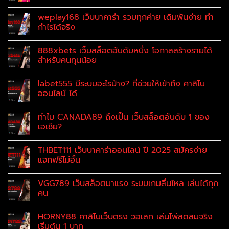
weplay168 เว็บบาคาร่า รวมทุกค่าย เดิมพันง่าย ทำ
กำไรได้จริง
888xbets เว็บสล็อตอันดับหนึ่ง โอกาสสร้างรายได้
สำหรับคนทุนน้อย
labet555 มีระบบอะไรบ้าง? ที่ช่วยให้เข้าถึง คาสิโน
ออนไลน์ ได้
ทำไม CANADA89 ถึงเป็น เว็บสล็อตอันดับ 1 ของ
เอเชีย?
THBET111 เว็บบาคาร่าออนไลน์ ปี 2025 สมัครง่าย
แจกฟรีไม่อั้น
VGG789 เว็บสล็อตมาแรง ระบบเกมลื่นไหล เล่นได้ทุก
คน
HORNY88 คาสิโนเว็บตรง วอเลท เล่นไพ่สดสมจริง
เริ่มต้น 1 บาท