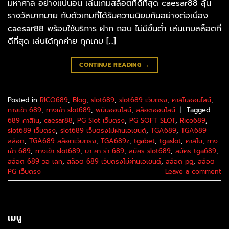
มหาศาล อย่างแน่นอน เล่นเกมสล็อตที่ดีที่สุด caesar88 ลุ้น
รางวัลมากมาย กับตัวเกมที่ได้รับความนิยมกันอย่างต่อเนื่อง
caesar88 พร้อมใช้บริการ ฝาก ถอน ไม่มีขั้นต่ำ เล่นเกมสล็อตที่
ดีที่สุด เล่นได้ทุกค่าย ทุกเกม […]
CONTINUE READING
→
Posted in
RICO689
,
Blog
,
slot689
,
slot689 เว็บตรง
,
คาสิโนออนไลน์
,
ทางเข้า 689
,
ทางเข้า slot689
,
พนันออนไลน์
,
สล็อตออนไลน์
|
Tagged
689 คาสิโน
,
caesar88
,
PG Slot เว็บตรง
,
PG SOFT SLOT
,
Rico689
,
slot689 เว็บตรง
,
slot689 เว็บตรงไม่ผ่านเอเยนต์
,
TGA689
,
TGA689
สล็อต
,
TGA689 สล็อตเว็บตรง
,
TGA689z
,
tgabet
,
tgaslot
,
คาสิโน
,
ทาง
เข้า 689
,
ทางเข้า slot689
,
บา คา ร่า 689
,
สมัคร slot689
,
สมัคร tga689
,
สล็อต 689 วอ เลท
,
สล็อต 689 เว็บตรงไม่ผ่านเอเยนต์
,
สล็อต pg
,
สล็อต
PG เว็บตรง
Leave a comment
เมนู