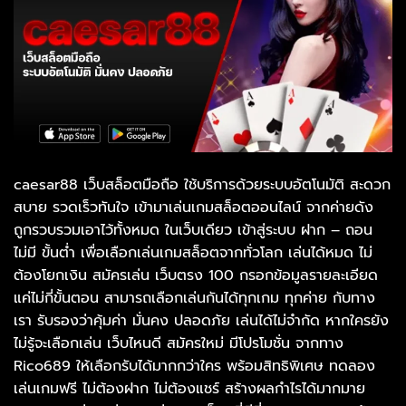
caesar88 เว็บสล็อตมือถือ ใช้บริการด้วยระบบอัตโนมัติ สะดวก
สบาย รวดเร็วทันใจ เข้ามาเล่นเกมสล็อตออนไลน์ จากค่ายดัง
ถูกรวบรวมเอาไว้ทั้งหมด ในเว็บเดียว เข้าสู่ระบบ ฝาก – ถอน
ไม่มี ขั้นต่ำ เพื่อเลือกเล่นเกมสล็อตจากทั่วโลก เล่นได้หมด ไม่
ต้องโยกเงิน สมัครเล่น เว็บตรง 100 กรอกข้อมูลรายละเอียด
แค่ไม่กี่ขั้นตอน สามารถเลือกเล่นกันได้ทุกเกม ทุกค่าย กับทาง
เรา รับรองว่าคุ้มค่า มั่นคง ปลอดภัย เล่นได้ไม่จำกัด หากใครยัง
ไม่รู้จะเลือกเล่น เว็บไหนดี สมัครใหม่ มีโปรโมชั่น จากทาง
Rico689 ให้เลือกรับได้มากกว่าใคร พร้อมสิทธิพิเศษ ทดลอง
เล่นเกมฟรี ไม่ต้องฝาก ไม่ต้องแชร์ สร้างผลกำไรได้มากมาย